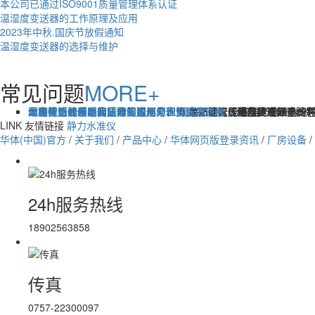
本公司已通过ISO9001质量管理体系认证
​温湿度变送器的工作原理及应用
2023年中秋.国庆节放假通知
​温湿度变送器的选择与维护
常见问题
MORE+
单晶硅智能差压变送器的应用与优势
太阳能无线倾角传感器的应用与优势
温度传感器出现的故障该如何处理
压电传感器和防腐压力变送器原理及应用
动态扭矩传感器和防堵平膜压力表安装的时候...
七种常见的传感器，你知道几个？协议变送器...
现在，温度传感器越来越多的在
单晶硅智能差压变送器是一种
太阳能无线倾角传感器是一种
一、压电效应及压电资料
动态扭矩传感器是
传感器（Sens
LINK
友情链接
静力水准仪
华体(中国)官方
/
关于我们
/
产品中心
/
华体网页版登录资讯
/
厂房设备
/
24h服务热线
18902563858
传真
0757-22300097