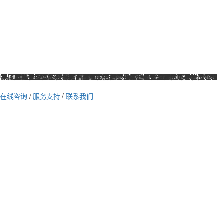
不同范畴有所运用，在运用过程中不可防止的会呈现这样或那样的问题...
基于单晶硅传感器技术的高精度压力测量设备，广泛应用于石油化工、电.
集太阳能供电、无线传输和高精度测量于一体的智能设备，广泛应用于建.
1、压电效应压电资料是指遭到压力效果在其两头面会呈现电荷的一大类单晶
一款成熟型扭矩检测产品，选用高精密应变计合作我司开发光耦信号处理电
or）是一种常见的却又很重要的器材，它是感触规则的被丈量的各种量并按必定
在线咨询
/
服务支持
/
联系我们