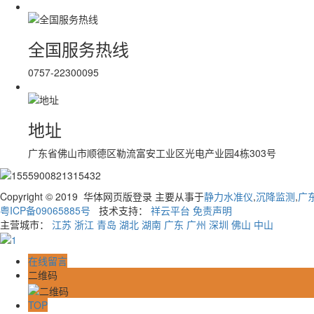
全国服务热线
0757-22300095
地址
广东省佛山市顺德区勒流富安工业区光电产业园4栋303号
Copyright © 2019 华体网页版登录 主要从事于
静力水准仪
,
沉降监测
,
广
粤ICP备09065885号
技术支持：
祥云平台
免责声明
主营城市：
江苏
浙江
青岛
湖北
湖南
广东
广州
深圳
佛山
中山
在线留言
二维码
TOP