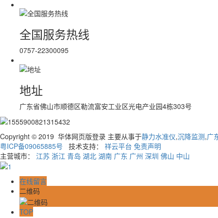
全国服务热线
0757-22300095
地址
广东省佛山市顺德区勒流富安工业区光电产业园4栋303号
Copyright © 2019 华体网页版登录 主要从事于
静力水准仪
,
沉降监测
,
广
粤ICP备09065885号
技术支持：
祥云平台
免责声明
主营城市：
江苏
浙江
青岛
湖北
湖南
广东
广州
深圳
佛山
中山
在线留言
二维码
TOP