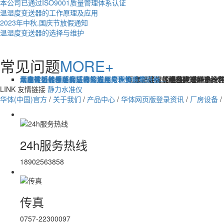
本公司已通过ISO9001质量管理体系认证
​温湿度变送器的工作原理及应用
2023年中秋.国庆节放假通知
​温湿度变送器的选择与维护
常见问题
MORE+
单晶硅智能差压变送器的应用与优势
太阳能无线倾角传感器的应用与优势
温度传感器出现的故障该如何处理
压电传感器和防腐压力变送器原理及应用
动态扭矩传感器和防堵平膜压力表安装的时候...
七种常见的传感器，你知道几个？协议变送器...
现在，温度传感器越来越多的在
单晶硅智能差压变送器是一种
太阳能无线倾角传感器是一种
一、压电效应及压电资料
动态扭矩传感器是
传感器（Sens
LINK
友情链接
静力水准仪
华体(中国)官方
/
关于我们
/
产品中心
/
华体网页版登录资讯
/
厂房设备
/
24h服务热线
18902563858
传真
0757-22300097