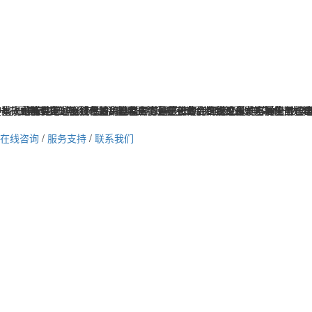
不同范畴有所运用，在运用过程中不可防止的会呈现这样或那样的问题...
基于单晶硅传感器技术的高精度压力测量设备，广泛应用于石油化工、电.
集太阳能供电、无线传输和高精度测量于一体的智能设备，广泛应用于建.
1、压电效应压电资料是指遭到压力效果在其两头面会呈现电荷的一大类单晶
一款成熟型扭矩检测产品，选用高精密应变计合作我司开发光耦信号处理电
or）是一种常见的却又很重要的器材，它是感触规则的被丈量的各种量并按必定
在线咨询
/
服务支持
/
联系我们